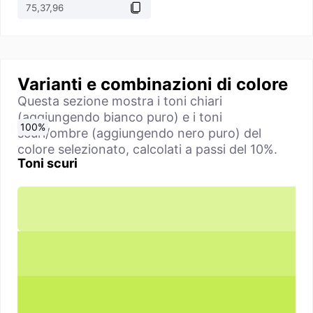
Varianti e combinazioni di colore
Questa sezione mostra i toni chiari
(aggiungendo bianco puro) e i toni
0
10
20
30
40
50
60
70
80
90
100
%
%
%
%
%
%
%
%
%
%
%
scuri/ombre (aggiungendo nero puro) del
colore selezionato, calcolati a passi del 10%.
Toni scuri