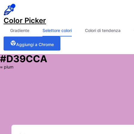
Color Picker
Gradiente
Selettore colori
Colori di tendenza
Aggiungi a Chrome
#D39CCA
≈
plum