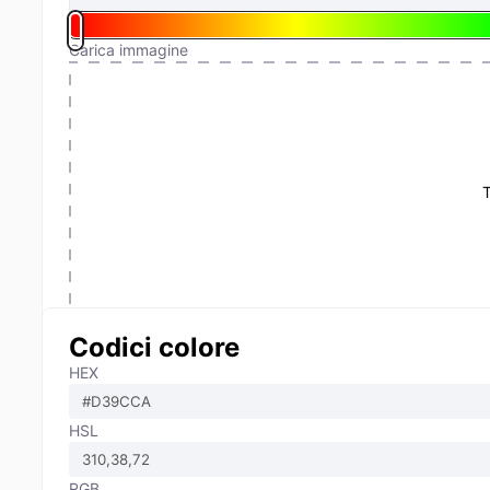
Carica immagine
T
Codici colore
HEX
HSL
RGB