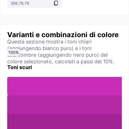
Varianti e combinazioni di colore
Questa sezione mostra i toni chiari
(aggiungendo bianco puro) e i toni
0
10
20
30
40
50
60
70
80
90
100
%
%
%
%
%
%
%
%
%
%
%
scuri/ombre (aggiungendo nero puro) del
colore selezionato, calcolati a passi del 10%.
Toni scuri