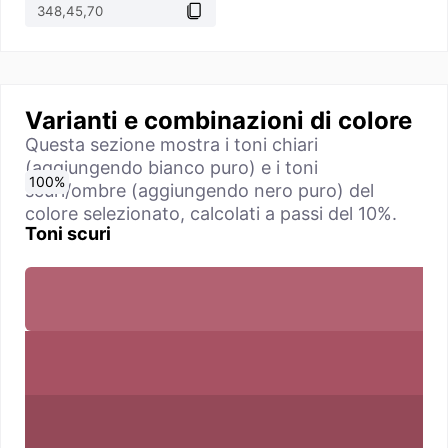
Varianti e combinazioni di colore
Questa sezione mostra i toni chiari
(aggiungendo bianco puro) e i toni
0
10
20
30
40
50
60
70
80
90
100
%
%
%
%
%
%
%
%
%
%
%
scuri/ombre (aggiungendo nero puro) del
colore selezionato, calcolati a passi del 10%.
Toni scuri