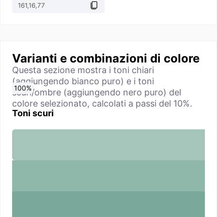
Varianti e combinazioni di colore
Questa sezione mostra i toni chiari
(aggiungendo bianco puro) e i toni
0
10
20
30
40
50
60
70
80
90
100
%
%
%
%
%
%
%
%
%
%
%
scuri/ombre (aggiungendo nero puro) del
colore selezionato, calcolati a passi del 10%.
Toni scuri