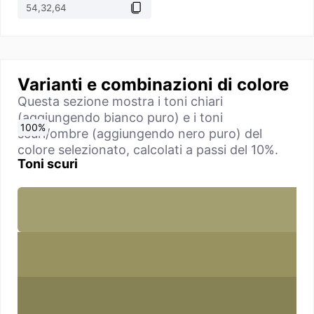
Varianti e combinazioni di colore
Questa sezione mostra i toni chiari
(aggiungendo bianco puro) e i toni
0
10
20
30
40
50
60
70
80
90
100
%
%
%
%
%
%
%
%
%
%
%
scuri/ombre (aggiungendo nero puro) del
colore selezionato, calcolati a passi del 10%.
Toni scuri