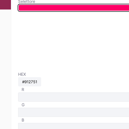
Selettore
HEX
R
G
B