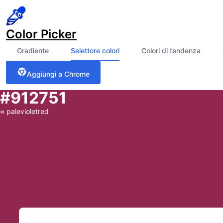
Color Picker
Gradiente
Selettore colori
Colori di tendenza
Aggiungi a Chrome
#912751
≈
palevioletred