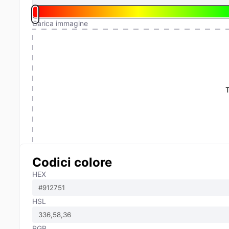
Carica immagine
T
Codici colore
HEX
HSL
RGB