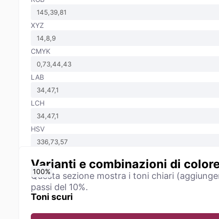
XYZ
CMYK
LAB
LCH
HSV
Varianti e combinazioni di color
0
10
20
30
40
50
60
70
80
90
100
%
%
%
%
%
%
%
%
%
%
%
Questa sezione mostra i toni chiari (aggiunge
passi del 10%.
Toni scuri