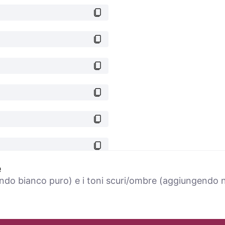
e
ndo bianco puro) e i toni scuri/ombre (aggiungendo ne