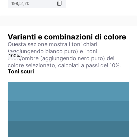
Varianti e combinazioni di colore
Questa sezione mostra i toni chiari
(aggiungendo bianco puro) e i toni
0
10
20
30
40
50
60
70
80
90
100
%
%
%
%
%
%
%
%
%
%
%
scuri/ombre (aggiungendo nero puro) del
colore selezionato, calcolati a passi del 10%.
Toni scuri