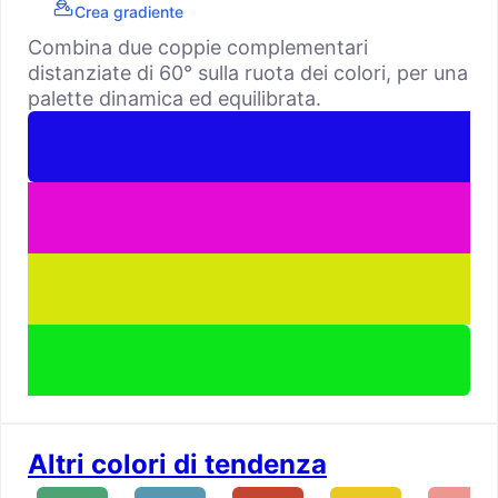
Crea gradiente
Combina due coppie complementari
distanziate di 60° sulla ruota dei colori, per una
palette dinamica ed equilibrata.
Altri colori di tendenza