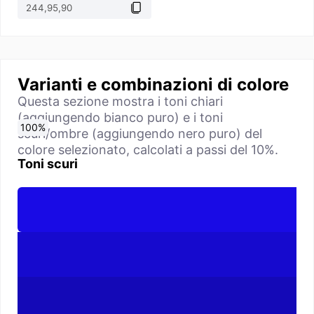
Varianti e combinazioni di colore
Questa sezione mostra i toni chiari
(aggiungendo bianco puro) e i toni
0
10
20
30
40
50
60
70
80
90
100
%
%
%
%
%
%
%
%
%
%
%
scuri/ombre (aggiungendo nero puro) del
colore selezionato, calcolati a passi del 10%.
Toni scuri