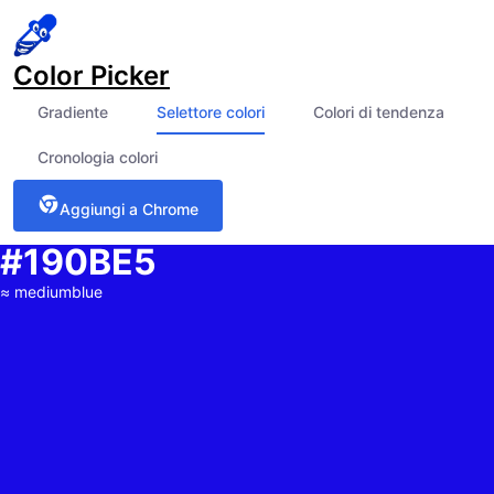
Color Picker
Gradiente
Selettore colori
Colori di tendenza
Cronologia colori
Aggiungi a Chrome
#190BE5
≈
mediumblue