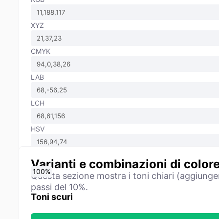
XYZ
CMYK
LAB
LCH
HSV
Varianti e combinazioni di color
0
10
20
30
40
50
60
70
80
90
100
%
%
%
%
%
%
%
%
%
%
%
Questa sezione mostra i toni chiari (aggiunge
passi del 10%.
Toni scuri