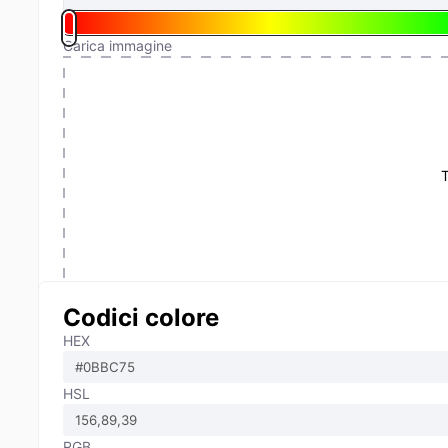
Carica immagine
T
Codici colore
HEX
HSL
RGB