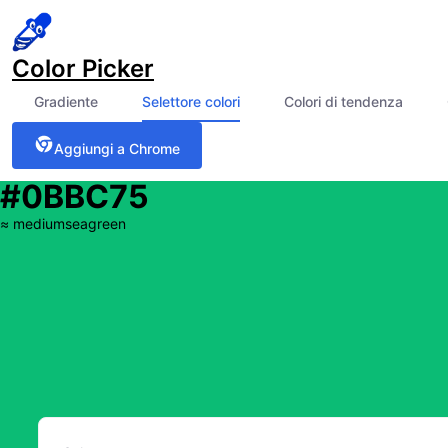
Color Picker
Gradiente
Selettore colori
Colori di tendenza
Aggiungi a Chrome
#0BBC75
≈
mediumseagreen