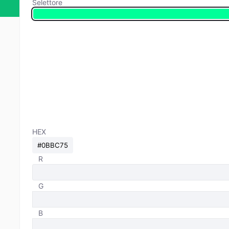
Selettore
HEX
R
G
B