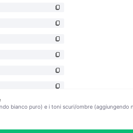
e
ndo bianco puro) e i toni scuri/ombre (aggiungendo ne