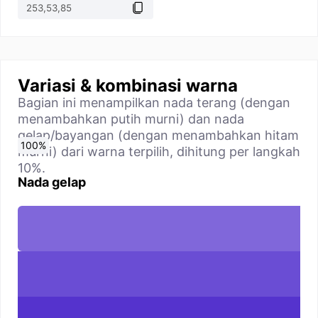
Variasi & kombinasi warna
Bagian ini menampilkan nada terang (dengan
menambahkan putih murni) dan nada
gelap/bayangan (dengan menambahkan hitam
0
10
20
30
40
50
60
70
80
90
100
%
%
%
%
%
%
%
%
%
%
%
murni) dari warna terpilih, dihitung per langkah
10%.
Nada gelap