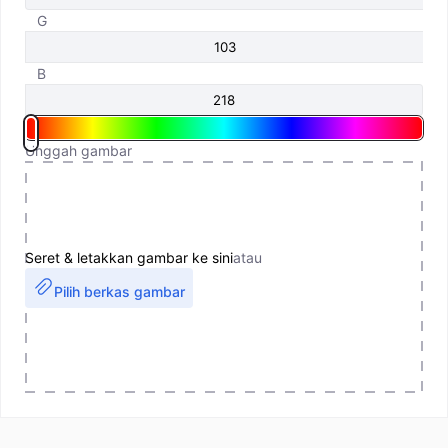
G
B
Unggah gambar
Seret & letakkan gambar ke sini
atau
Pilih berkas gambar