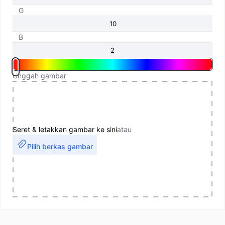
G
B
Unggah gambar
Seret & letakkan gambar ke sini
atau
Pilih berkas gambar