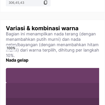
Variasi & kombinasi warna
Bagian ini menampilkan nada terang (dengan
menambahkan putih murni) dan nada
gelap/bayangan (dengan menambahkan hitam
0
10
20
30
40
50
60
70
80
90
100
%
%
%
%
%
%
%
%
%
%
%
murni) dari warna terpilih, dihitung per langkah
10%.
Nada gelap