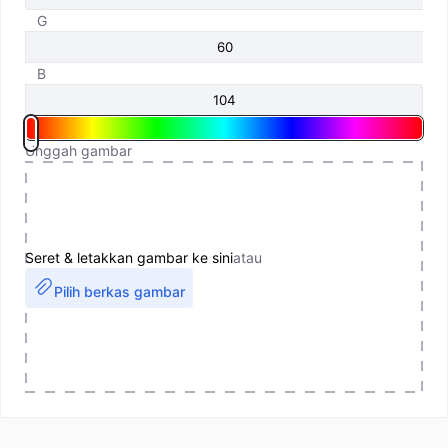
G
B
Unggah gambar
Seret & letakkan gambar ke sini
atau
Pilih berkas gambar