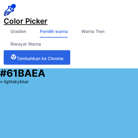
Color Picker
Gradien
Pemilih warna
Warna Tren
Riwayat Warna
Tambahkan ke Chrome
#61BAEA
≈
lightskyblue