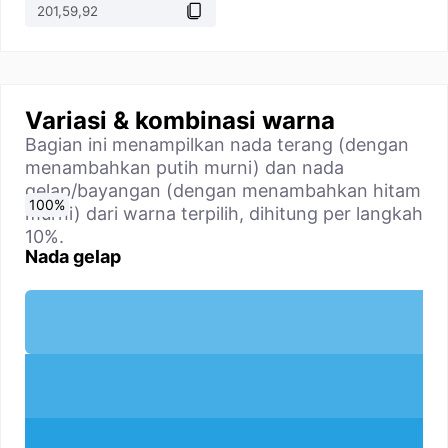
Variasi & kombinasi warna
Bagian ini menampilkan nada terang (dengan
menambahkan putih murni) dan nada
gelap/bayangan (dengan menambahkan hitam
0
10
20
30
40
50
60
70
80
90
100
%
%
%
%
%
%
%
%
%
%
%
murni) dari warna terpilih, dihitung per langkah
10%.
Nada gelap