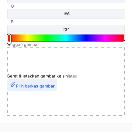
G
B
Unggah gambar
Seret & letakkan gambar ke sini
atau
Pilih berkas gambar