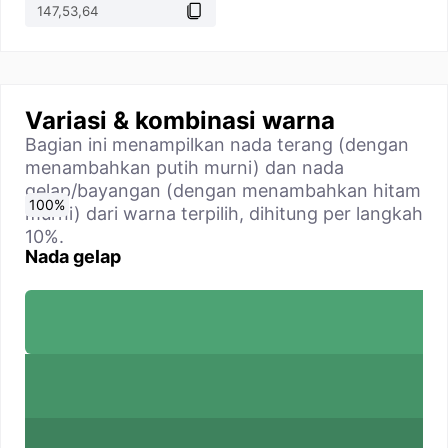
Variasi & kombinasi warna
Bagian ini menampilkan nada terang (dengan
menambahkan putih murni) dan nada
gelap/bayangan (dengan menambahkan hitam
0
10
20
30
40
50
60
70
80
90
100
%
%
%
%
%
%
%
%
%
%
%
murni) dari warna terpilih, dihitung per langkah
10%.
Nada gelap