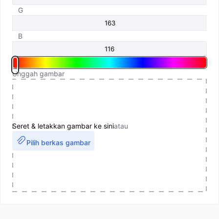
G
B
Unggah gambar
Seret & letakkan gambar ke sini
atau
Pilih berkas gambar