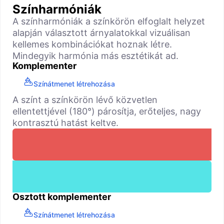
Színharmóniák
A színharmóniák a színkörön elfoglalt helyzet
alapján választott árnyalatokkal vizuálisan
kellemes kombinációkat hoznak létre.
Mindegyik harmónia más esztétikát ad.
Komplementer
Színátmenet létrehozása
A színt a színkörön lévő közvetlen
ellentettjével (180°) párosítja, erőteljes, nagy
kontrasztú hatást keltve.
Osztott komplementer
Színátmenet létrehozása