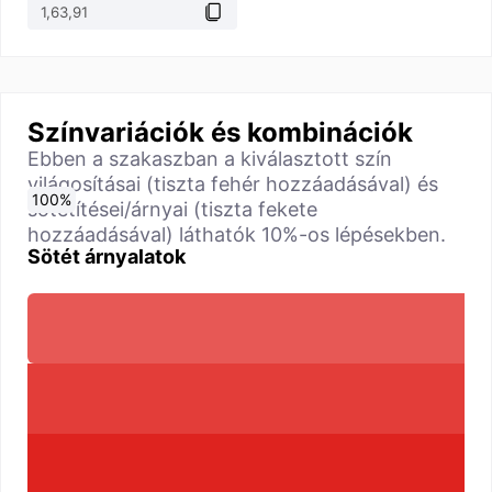
Színvariációk és kombinációk
Ebben a szakaszban a kiválasztott szín
világosításai (tiszta fehér hozzáadásával) és
0
10
20
30
40
50
60
70
80
90
100
%
%
%
%
%
%
%
%
%
%
%
sötétítései/árnyai (tiszta fekete
hozzáadásával) láthatók 10%-os lépésekben.
Sötét árnyalatok