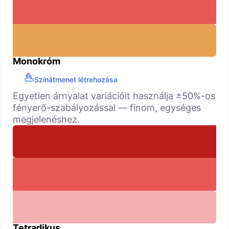
Monokróm
Színátmenet létrehozása
Egyetlen árnyalat variációit használja ±50%-os
fényerő-szabályozással — finom, egységes
megjelenéshez.
Tetradikus