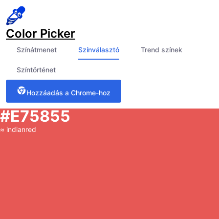
Color Picker
Színátmenet
Színválasztó
Trend színek
Színtörténet
Hozzáadás a Chrome-hoz
#E75855
≈
indianred