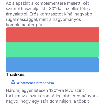
Az alapszínt a komplementere melletti két
színnel használja, kb. 30°-kal az ellentétes
árnyalattól. Erős kontrasztot kínál nagyobb
rugalmassággal, mint a hagyományos
komplementer pár.
Triádikus
Színátmenet létrehozása
Három, egyenletesen 120°-ra lévő színt
tartalmaz a színkörön. A legjobb eredményhez
hagyd, hogy egy szín domináljon, a többit