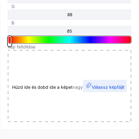
G
B
Kép feltöltése
Húzd ide és dobd ide a képet
vagy
Válassz képfájlt