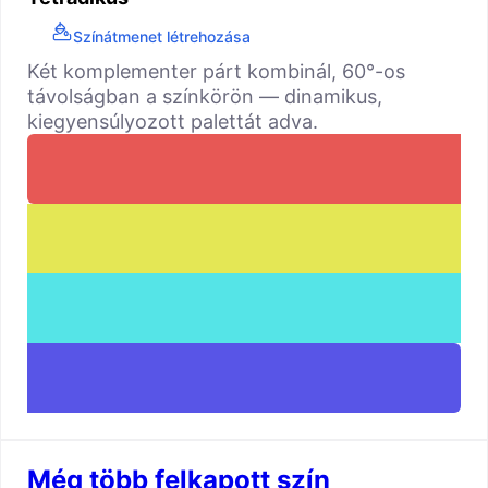
Színátmenet létrehozása
Két komplementer párt kombinál, 60°-os
távolságban a színkörön — dinamikus,
kiegyensúlyozott palettát adva.
Még több felkapott szín