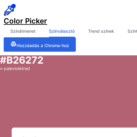
Color Picker
Színátmenet
Színválasztó
Trend színek
Szín
Hozzáadás a Chrome-hoz
#B26272
≈
palevioletred