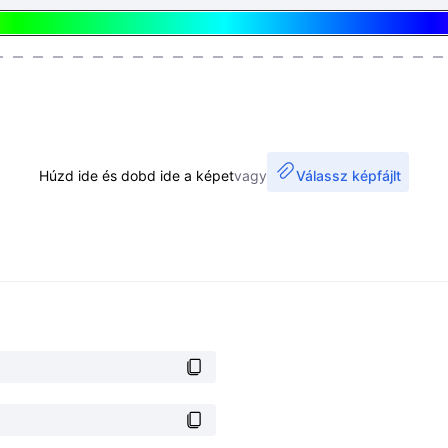
Húzd ide és dobd ide a képet
vagy
Válassz képfájlt