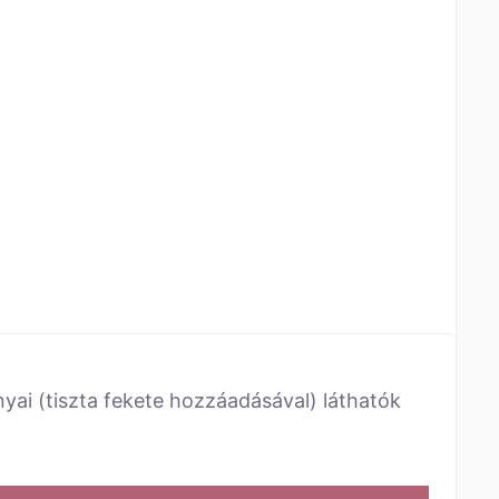
nyai (tiszta fekete hozzáadásával) láthatók