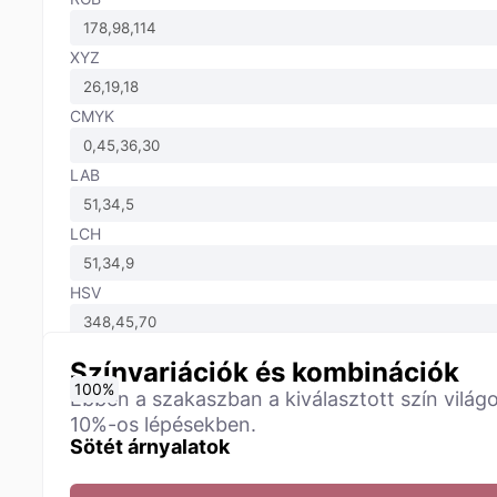
XYZ
CMYK
LAB
LCH
HSV
Színvariációk és kombinációk
0
10
20
30
40
50
60
70
80
90
100
%
%
%
%
%
%
%
%
%
%
%
Ebben a szakaszban a kiválasztott szín világo
10%-os lépésekben.
Sötét árnyalatok