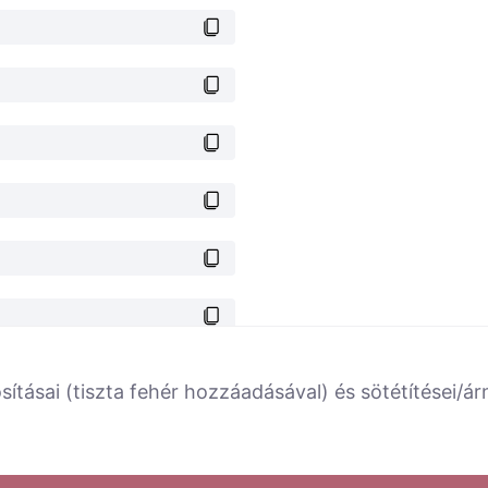
sításai (tiszta fehér hozzáadásával) és sötétítései/ár