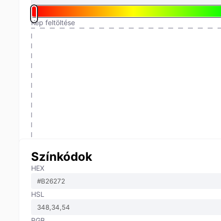
Kép feltöltése
Színkódok
HEX
HSL
RGB