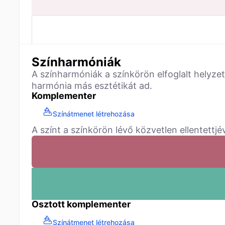
Színharmóniák
A színharmóniák a színkörön elfoglalt helyzet
harmónia más esztétikát ad.
Komplementer
Színátmenet létrehozása
A színt a színkörön lévő közvetlen ellentettjév
Osztott komplementer
Színátmenet létrehozása