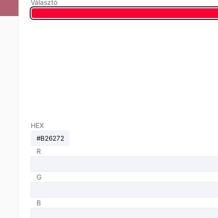
Választó
HEX
R
G
B