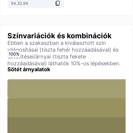
Színvariációk és kombinációk
Ebben a szakaszban a kiválasztott szín
világosításai (tiszta fehér hozzáadásával) és
0
10
20
30
40
50
60
70
80
90
100
%
%
%
%
%
%
%
%
%
%
%
sötétítései/árnyai (tiszta fekete
hozzáadásával) láthatók 10%-os lépésekben.
Sötét árnyalatok