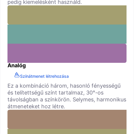
pedig kiemelésként használd.
Analóg
Színátmenet létrehozása
Ez a kombináció három, hasonló fényességű
és telítettségű színt tartalmaz, 30°-os
távolságban a színkörön. Selymes, harmonikus
átmeneteket hoz létre.