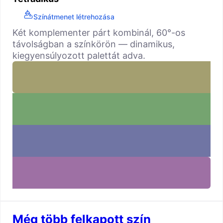
Színátmenet létrehozása
Két komplementer párt kombinál, 60°-os
távolságban a színkörön — dinamikus,
kiegyensúlyozott palettát adva.
Még több felkapott szín