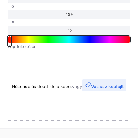
G
B
Kép feltöltése
Húzd ide és dobd ide a képet
vagy
Válassz képfájlt