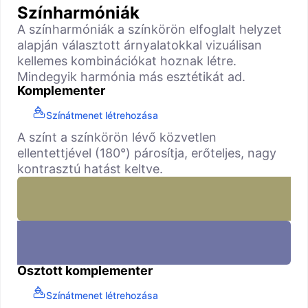
Színharmóniák
A színharmóniák a színkörön elfoglalt helyzet
alapján választott árnyalatokkal vizuálisan
kellemes kombinációkat hoznak létre.
Mindegyik harmónia más esztétikát ad.
Komplementer
Színátmenet létrehozása
A színt a színkörön lévő közvetlen
ellentettjével (180°) párosítja, erőteljes, nagy
kontrasztú hatást keltve.
Osztott komplementer
Színátmenet létrehozása