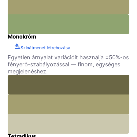
Monokróm
Színátmenet létrehozása
Egyetlen árnyalat variációit használja ±50%-os
fényerő-szabályozással — finom, egységes
megjelenéshez.
Tetradikus