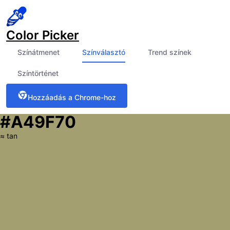
Color Picker
Színátmenet
Színválasztó
Trend színek
Színtörténet
Hozzáadás a Chrome-hoz
#A49F70
≈
tan