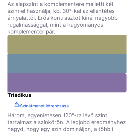
Az alapszínt a komplementere melletti két
színnel használja, kb. 30°-kal az ellentétes
árnyalattól. Erős kontrasztot kínál nagyobb
rugalmassággal, mint a hagyományos
komplementer pár.
Triádikus
Színátmenet létrehozása
Három, egyenletesen 120°-ra lévő színt
tartalmaz a színkörön. A legjobb eredményhez
hagyd, hogy egy szín domináljon, a többit