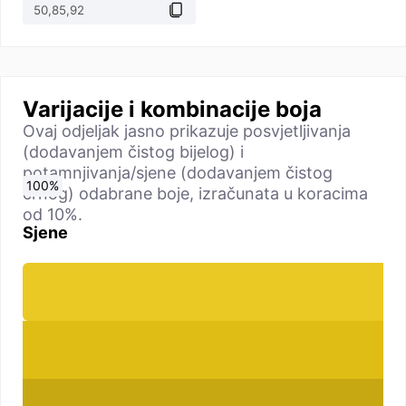
Varijacije i kombinacije boja
Ovaj odjeljak jasno prikazuje posvjetljivanja
(dodavanjem čistog bijelog) i
potamnjivanja/sjene (dodavanjem čistog
0
10
20
30
40
50
60
70
80
90
100
%
%
%
%
%
%
%
%
%
%
%
crnog) odabrane boje, izračunata u koracima
od 10%.
Sjene