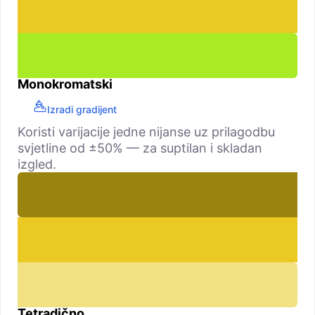
Monokromatski
Izradi gradijent
Koristi varijacije jedne nijanse uz prilagodbu
svjetline od ±50% — za suptilan i skladan
izgled.
Tetradično