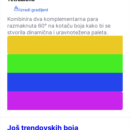
Izradi gradijent
Kombinira dva komplementarna para
razmaknuta 60° na kotaču boja kako bi se
stvorila dinamična i uravnotežena paleta.
Još trendovskih boja