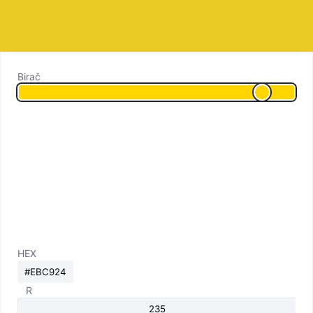
Birač
HEX
R