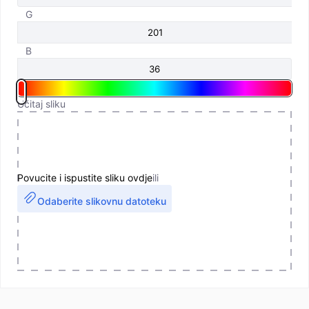
G
B
Učitaj sliku
Povucite i ispustite sliku ovdje
ili
Odaberite slikovnu datoteku