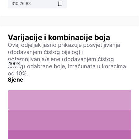
Varijacije i kombinacije boja
Ovaj odjeljak jasno prikazuje posvjetljivanja
(dodavanjem čistog bijelog) i
potamnjivanja/sjene (dodavanjem čistog
0
10
20
30
40
50
60
70
80
90
100
%
%
%
%
%
%
%
%
%
%
%
crnog) odabrane boje, izračunata u koracima
od 10%.
Sjene