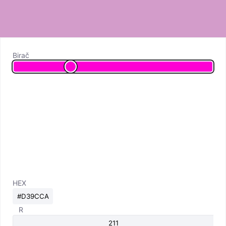
Birač
HEX
R