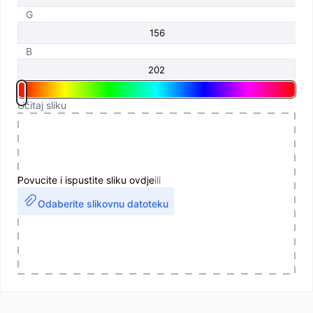
G
B
Učitaj sliku
Povucite i ispustite sliku ovdje
ili
Odaberite slikovnu datoteku