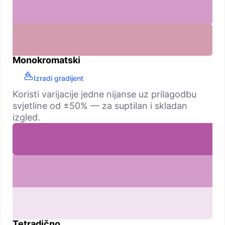
Monokromatski
Izradi gradijent
Koristi varijacije jedne nijanse uz prilagodbu
svjetline od ±50% — za suptilan i skladan
izgled.
Tetradično