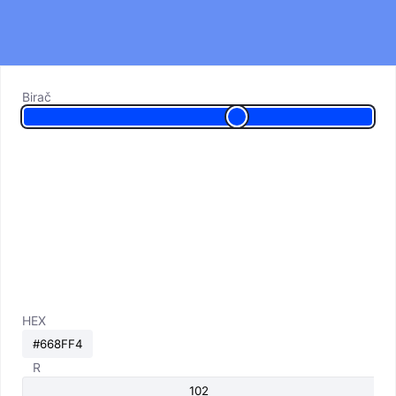
Birač
HEX
R