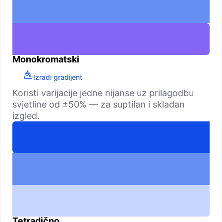
Monokromatski
Izradi gradijent
Koristi varijacije jedne nijanse uz prilagodbu
svjetline od ±50% — za suptilan i skladan
izgled.
Tetradično