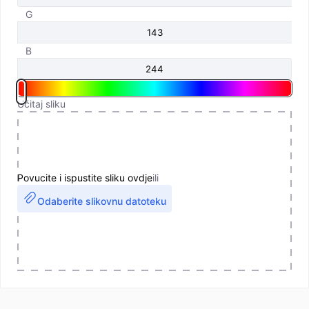
G
B
Učitaj sliku
Povucite i ispustite sliku ovdje
ili
Odaberite slikovnu datoteku