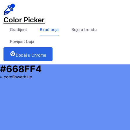
Color Picker
Gradijent
Birač boja
Boje u trendu
Povijest boja
Dodaj u Chrome
#668FF4
≈
cornflowerblue