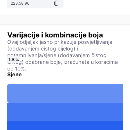
Varijacije i kombinacije boja
Ovaj odjeljak jasno prikazuje posvjetljivanja
(dodavanjem čistog bijelog) i
potamnjivanja/sjene (dodavanjem čistog
0
10
20
30
40
50
60
70
80
90
100
%
%
%
%
%
%
%
%
%
%
%
crnog) odabrane boje, izračunata u koracima
od 10%.
Sjene