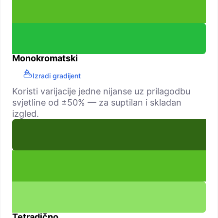
Monokromatski
Izradi gradijent
Koristi varijacije jedne nijanse uz prilagodbu
svjetline od ±50% — za suptilan i skladan
izgled.
Tetradično