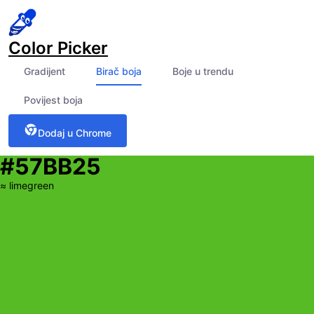
Color Picker
Gradijent
Birač boja
Boje u trendu
Povijest boja
Dodaj u Chrome
#57BB25
≈
limegreen