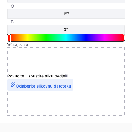
G
B
Učitaj sliku
Povucite i ispustite sliku ovdje
ili
Odaberite slikovnu datoteku