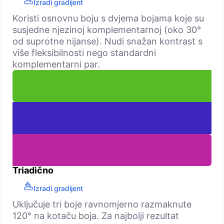
Izradi gradijent
Koristi osnovnu boju s dvjema bojama koje su
susjedne njezinoj komplementarnoj (oko 30°
od suprotne nijanse). Nudi snažan kontrast s
više fleksibilnosti nego standardni
komplementarni par.
Triadično
Izradi gradijent
Uključuje tri boje ravnomjerno razmaknute
120° na kotaču boja. Za najbolji rezultat