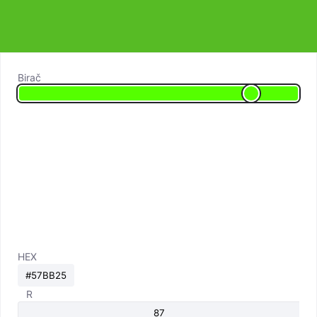
Birač
HEX
R