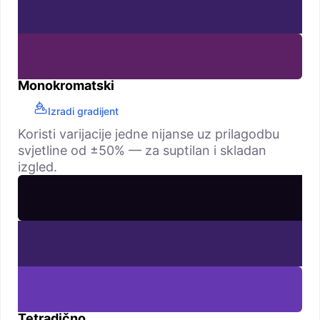
Monokromatski
Izradi gradijent
Koristi varijacije jedne nijanse uz prilagodbu
svjetline od ±50% — za suptilan i skladan
izgled.
Tetradično