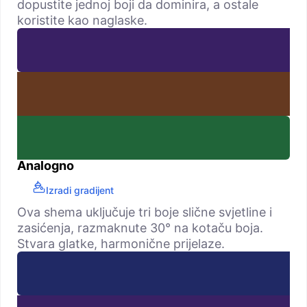
dopustite jednoj boji da dominira, a ostale
koristite kao naglaske.
Analogno
Izradi gradijent
Ova shema uključuje tri boje slične svjetline i
zasićenja, razmaknute 30° na kotaču boja.
Stvara glatke, harmonične prijelaze.