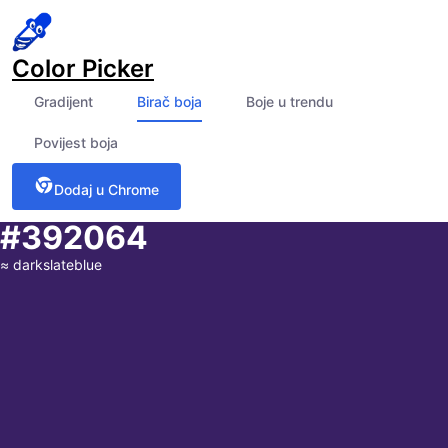
Color Picker
Gradijent
Birač boja
Boje u trendu
Povijest boja
Dodaj u Chrome
#392064
≈
darkslateblue