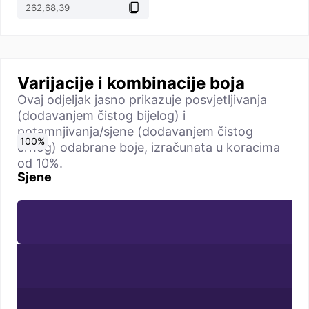
Varijacije i kombinacije boja
Ovaj odjeljak jasno prikazuje posvjetljivanja
(dodavanjem čistog bijelog) i
potamnjivanja/sjene (dodavanjem čistog
0
10
20
30
40
50
60
70
80
90
100
%
%
%
%
%
%
%
%
%
%
%
crnog) odabrane boje, izračunata u koracima
od 10%.
Sjene