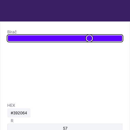
Birač
HEX
R