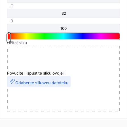
G
B
Učitaj sliku
Povucite i ispustite sliku ovdje
ili
Odaberite slikovnu datoteku