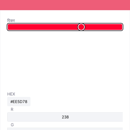
पिकर
HEX
R
G