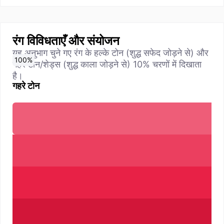
रंग विविधताएँ और संयोजन
यह अनुभाग चुने गए रंग के हल्के टोन (शुद्ध सफेद जोड़ने से) और
0
10
20
30
40
50
60
70
80
90
100
%
%
%
%
%
%
%
%
%
%
%
गहरे टोन/शेड्स (शुद्ध काला जोड़ने से) 10% चरणों में दिखाता
है।
गहरे टोन