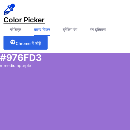
Color Picker
ग्रेडिएंट
कलर पिकर
ट्रेंडिंग रंग
रंग इतिहास
Chrome में जोड़ें
#976FD3
≈
mediumpurple