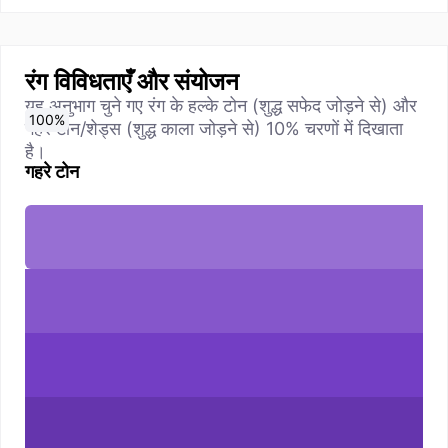
रंग विविधताएँ और संयोजन
यह अनुभाग चुने गए रंग के हल्के टोन (शुद्ध सफेद जोड़ने से) और
0
10
20
30
40
50
60
70
80
90
100
%
%
%
%
%
%
%
%
%
%
%
गहरे टोन/शेड्स (शुद्ध काला जोड़ने से) 10% चरणों में दिखाता
है।
गहरे टोन