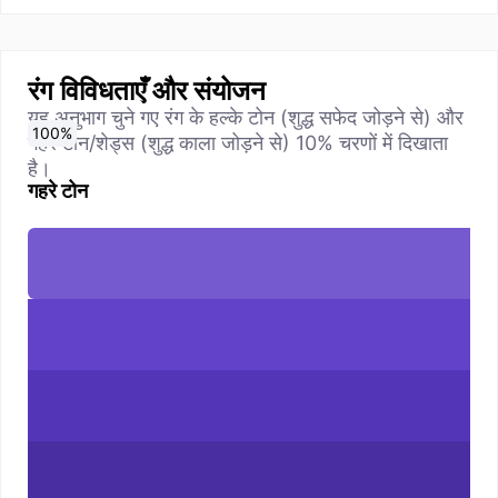
रंग विविधताएँ और संयोजन
यह अनुभाग चुने गए रंग के हल्के टोन (शुद्ध सफेद जोड़ने से) और
0
10
20
30
40
50
60
70
80
90
100
%
%
%
%
%
%
%
%
%
%
%
गहरे टोन/शेड्स (शुद्ध काला जोड़ने से) 10% चरणों में दिखाता
है।
गहरे टोन