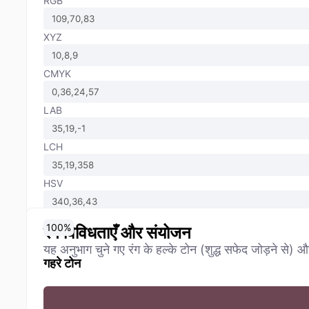
RGB
XYZ
CMYK
LAB
LCH
HSV
0
10
20
30
40
50
60
70
80
90
100
%
%
%
%
%
%
%
%
%
%
%
रंग विविधताएँ और संयोजन
यह अनुभाग चुने गए रंग के हल्के टोन (शुद्ध सफेद जोड़ने से) औ
गहरे टोन