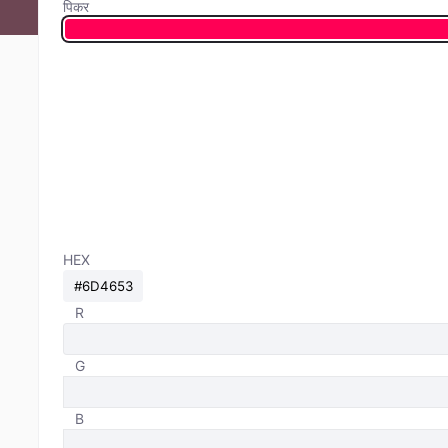
पिकर
HEX
R
G
B