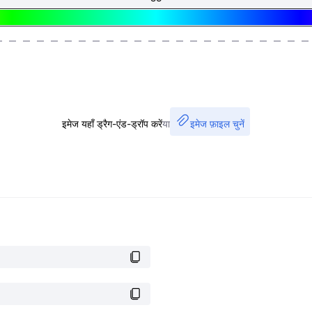
इमेज यहाँ ड्रैग-एंड-ड्रॉप करें
या
इमेज फ़ाइल चुनें