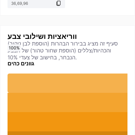
ווריאציות ושילובי צבע
סעיף זה מציג בבירור הבהרות (הוספת לבן טהור)
0
10
20
30
40
50
60
70
80
90
100
%
%
%
%
%
%
%
%
%
%
%
והכהיות/צללים (הוספת שחור טהור) של הצבע
הנבחר, בחישוב של צעדי 10%.
גוונים כהים