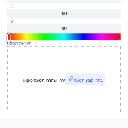
G
B
העלאת תמונה
בחרו קובץ תמונה
גררו ושחררו תמונה כאן
או