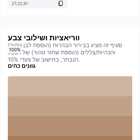
ווריאציות ושילובי צבע
סעיף זה מציג בבירור הבהרות (הוספת לבן טהור)
0
10
20
30
40
50
60
70
80
90
100
%
%
%
%
%
%
%
%
%
%
%
והכהיות/צללים (הוספת שחור טהור) של הצבע
הנבחר, בחישוב של צעדי 10%.
גוונים כהים