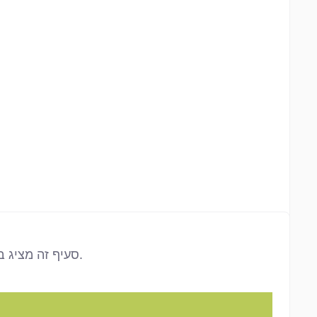
סעיף זה מציג בבירור הבהרות (הוספת לבן טהור) והכהיות/צללים (הוספת שחור טהור) של הצבע הנבחר, בחישוב של צעדי 10%.