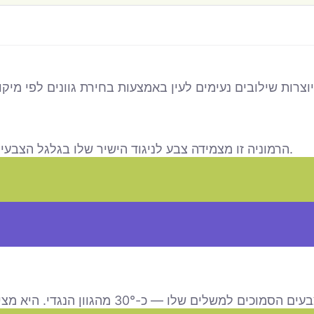
הרמוניה זו מצמידה צבע לניגוד הישיר שלו בגלגל הצבעים (180°), ליצירת אפקט מודגש ובעל ניגודיות גבוהה.