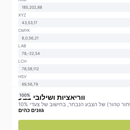
XYZ
CMYK
LAB
LCH
HSV
0
10
20
30
40
50
60
70
80
90
100
%
%
%
%
%
%
%
%
%
%
%
ווריאציות ושילובי צבע
גוונים כהים