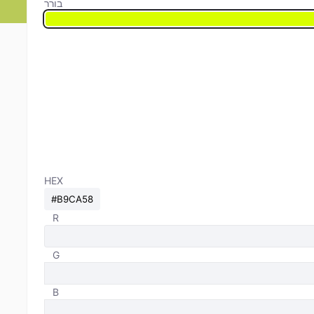
בורר
HEX
R
G
B