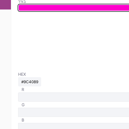
בורר
HEX
R
G
B