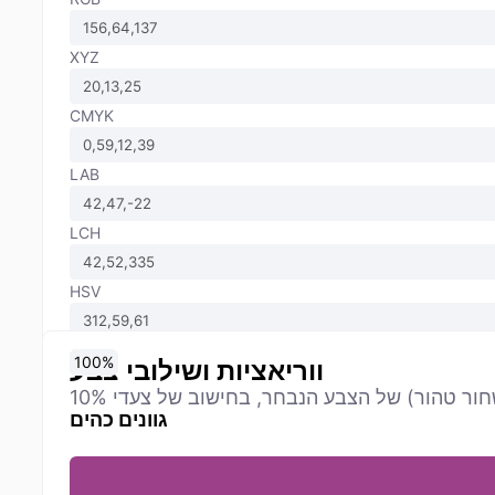
XYZ
CMYK
LAB
LCH
HSV
0
10
20
30
40
50
60
70
80
90
100
%
%
%
%
%
%
%
%
%
%
%
ווריאציות ושילובי צבע
גוונים כהים