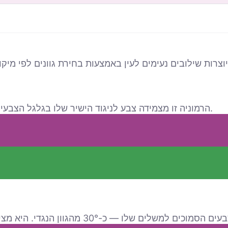
הרמוניה זו מצמידה צבע לניגוד הישיר שלו בגלגל הצבעים (180°), ליצירת אפקט מודגש ובעל ניגודיות גבוהה.