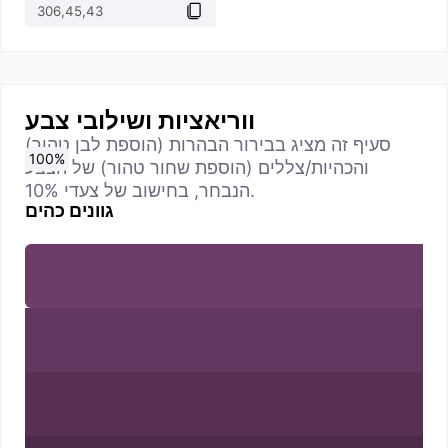
ווריאציות ושילובי צבע
סעיף זה מציג בבירור הבהרות (הוספת לבן טהור)
0
10
20
30
40
50
60
70
80
90
100
%
%
%
%
%
%
%
%
%
%
%
והכהיות/צללים (הוספת שחור טהור) של הצבע
הנבחר, בחישוב של צעדי 10%.
גוונים כהים