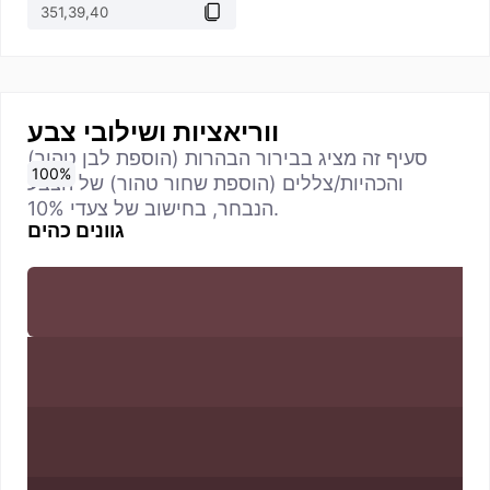
ווריאציות ושילובי צבע
סעיף זה מציג בבירור הבהרות (הוספת לבן טהור)
0
10
20
30
40
50
60
70
80
90
100
%
%
%
%
%
%
%
%
%
%
%
והכהיות/צללים (הוספת שחור טהור) של הצבע
הנבחר, בחישוב של צעדי 10%.
גוונים כהים