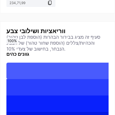
ווריאציות ושילובי צבע
סעיף זה מציג בבירור הבהרות (הוספת לבן טהור)
0
10
20
30
40
50
60
70
80
90
100
%
%
%
%
%
%
%
%
%
%
%
והכהיות/צללים (הוספת שחור טהור) של הצבע
הנבחר, בחישוב של צעדי 10%.
גוונים כהים