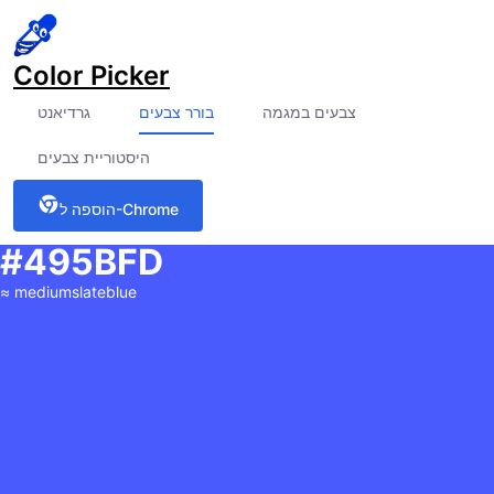
Color Picker
צבעים במגמה
בורר צבעים
גרדיאנט
היסטוריית צבעים
הוספה ל-Chrome
#495BFD
≈
mediumslateblue