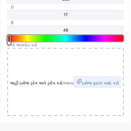
G
B
છબી અપલોડ કરો
અહીં ઇમેજ ડ્રેગ અને ડ્રોપ કરો
અથવા
ઇમેજ ફાઇલ પસંદ કરો