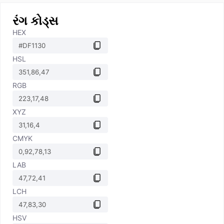
રંગ કોડ્સ
HEX
HSL
RGB
XYZ
CMYK
LAB
LCH
HSV