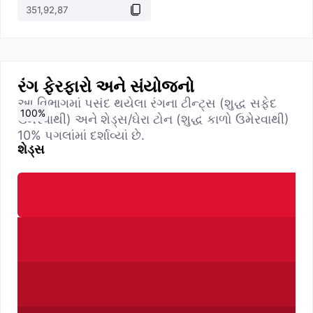
રંગ ફેરફારો અને સંયોજનો
આ વિભાગમાં પસંદ થયેલા રંગના ટીન્ટ્સ (શુદ્ધ સફેદ
0
10
20
30
40
50
60
70
80
90
100
%
%
%
%
%
%
%
%
%
%
%
ઉમેરવાથી) અને શેડ્સ/ઘેરા ટોન (શુદ્ધ કાળો ઉમેરવાથી)
10% પગલાંમાં દર્શાવ્યાં છે.
શેડ્સ