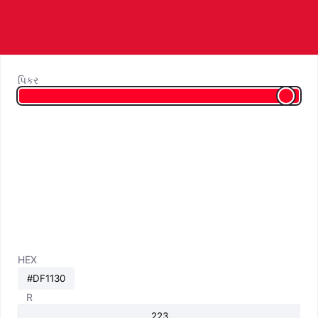
પિકર
HEX
R