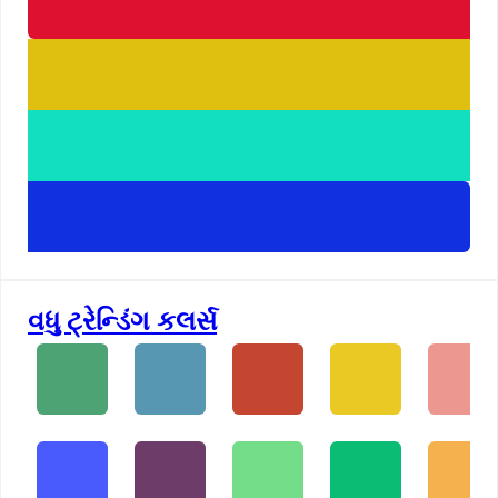
વધુ ટ્રેન્ડિંગ કલર્સ