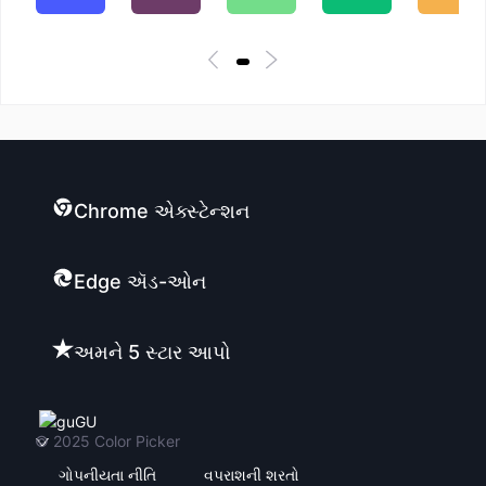
Chrome એક્સ્ટેન્શન
Edge ઍડ-ઓન
અમને 5 સ્ટાર આપો
GU
© 2025
Color Picker
ગોપનીયતા નીતિ
વપરાશની શરતો