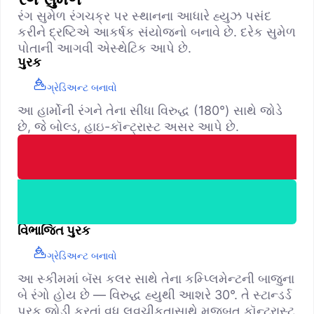
રંગ સુમેળ રંગચક્ર પર સ્થાનના આધારે હ્યુઝ પસંદ
કરીને દ્રષ્ટિએ આકર્ષક સંયોજનો બનાવે છે. દરેક સુમેળ
પોતાની આગવી એસ્થેટિક આપે છે.
પુરક
ગ્રેડિઅન્ટ બનાવો
આ હાર્મોની રંગને તેના સીધા વિરુદ્ધ (180°) સાથે જોડે
છે, જે બોલ્ડ, હાઇ-કૉન્ટ્રાસ્ટ અસર આપે છે.
વિભાજિત પુરક
ગ્રેડિઅન્ટ બનાવો
આ સ્કીમમાં બૅસ કલર સાથે તેના કમ્પ્લિમેન્ટની બાજુના
બે રંગો હોય છે — વિરુદ્ધ હ્યુથી આશરે 30°. તે સ્ટાન્ડર્ડ
પુરક જોડી કરતાં વધુ લવચીકતાસાથે મજબૂત કૉન્ટ્રાસ્ટ