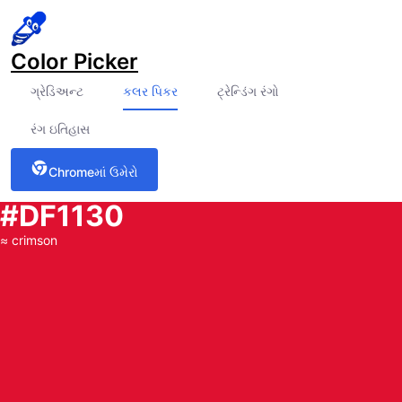
Color Picker
ગ્રેડિઅન્ટ
કલર પિકર
ટ્રેન્ડિંગ રંગો
રંગ ઇતિહાસ
Chromeમાં ઉમેરો
#DF1130
≈
crimson