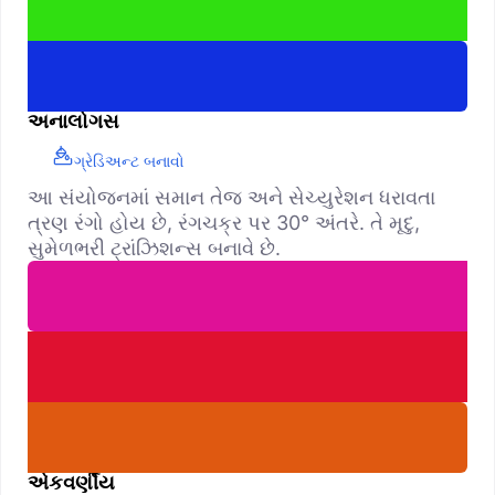
અનાલોગસ
ગ્રેડિઅન્ટ બનાવો
આ સંયોજનમાં સમાન તેજ અને સેચ્યુરેશન ધરાવતા
ત્રણ રંગો હોય છે, રંગચક્ર પર 30° અંતરે. તે મૃદુ,
સુમેળભરી ટ્રાંઝિશન્સ બનાવે છે.
એકવર્ણીય