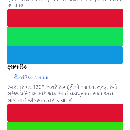
આપે છે.
ટ્રાયાડિક
ગ્રેડિઅન્ટ બનાવો
રંગચક્ર પર 120° અંતરે સમદૂરીએ આવેલા ત્રણ રંગો.
શ્રેષ્ઠ પરિણામ માટે એક રંગને વડાપ્રધાન રાખો અને
બાકીનાને ઍક્સન્ટ તરીકે વાપરો.