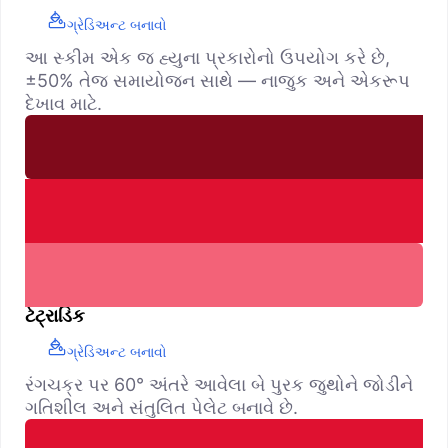
ગ્રેડિઅન્ટ બનાવો
આ સ્કીમ એક જ હ્યુના પ્રકારોનો ઉપયોગ કરે છે,
±50% તેજ સમાયોજન સાથે — નાજુક અને એકરૂપ
દેખાવ માટે.
ટેટ્રાડિક
ગ્રેડિઅન્ટ બનાવો
રંગચક્ર પર 60° અંતરે આવેલા બે પુરક જુથોને જોડીને
ગતિશીલ અને સંતુલિત પેલેટ બનાવે છે.