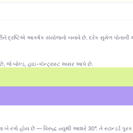
રીને દ્રષ્ટિએ આકર્ષક સંયોજનો બનાવે છે. દરેક સુમેળ પોતાન
 છે, જે બોલ્ડ, હાઇ-કૉન્ટ્રાસ્ટ અસર આપે છે.
 બે રંગો હોય છે — વિરુદ્ધ હ્યુથી આશરે 30°. તે સ્ટાન્ડર્ડ પુ