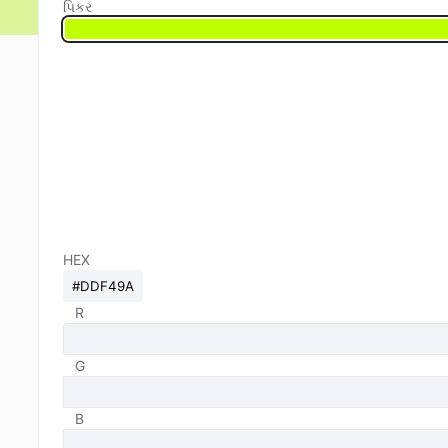
પિકર
HEX
R
G
B