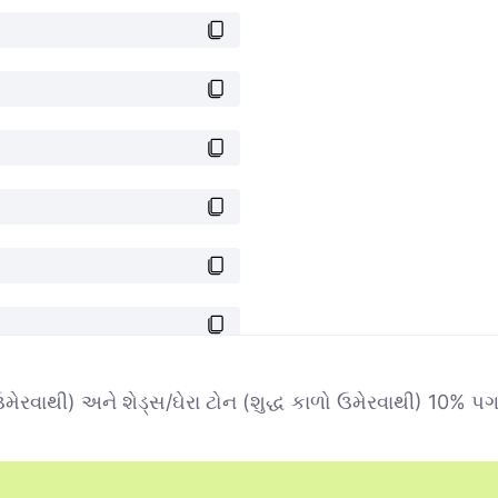
ેરવાથી) અને શેડ્સ/ઘેરા ટોન (શુદ્ધ કાળો ઉમેરવાથી) 10% પગલાંમા