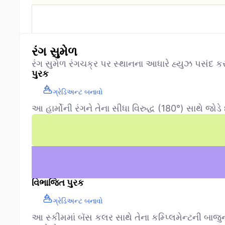
રંગ સુમેળ
રંગ સુમેળ રંગચક્ર પર સ્થાનના આધારે હ્યુઝ પસંદ ક
પુરક
ગ્રેડિઅન્ટ બનાવો
આ હાર્મોની રંગને તેના સીધા વિરુદ્ધ (180°) સાથે જોડે
વિભાજિત પુરક
ગ્રેડિઅન્ટ બનાવો
આ સ્કીમમાં બૅસ કલર સાથે તેના કમ્પ્લિમેન્ટની બાજુના