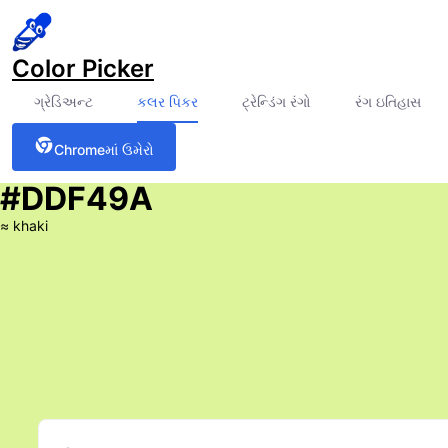
Color Picker
ગ્રેડિઅન્ટ
કલર પિકર
ટ્રેન્ડિંગ રંગો
રંગ ઇતિહાસ
Chromeમાં ઉમેરો
#DDF49A
≈
khaki