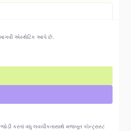
ી આગવી એસ્થેટિક આપે છે.
રક જોડી કરતાં વધુ લવચીકતાસાથે મજબૂત કૉન્ટ્રાસ્ટ