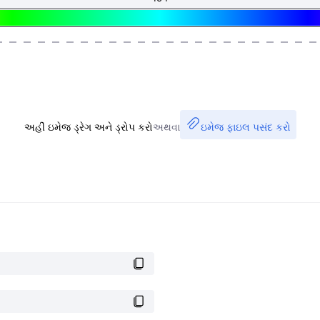
અહીં ઇમેજ ડ્રેગ અને ડ્રોપ કરો
અથવા
ઇમેજ ફાઇલ પસંદ કરો