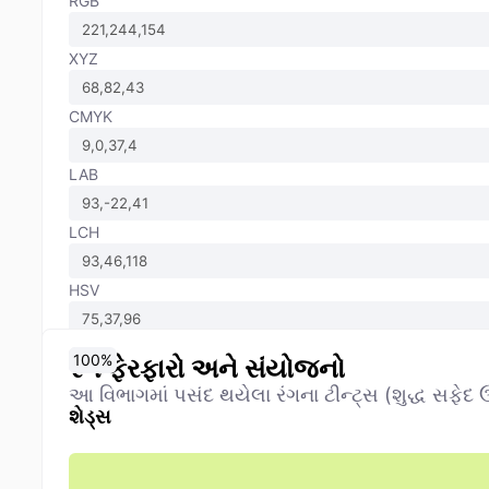
RGB
XYZ
CMYK
LAB
LCH
HSV
0
10
20
30
40
50
60
70
80
90
100
%
%
%
%
%
%
%
%
%
%
%
રંગ ફેરફારો અને સંયોજનો
આ વિભાગમાં પસંદ થયેલા રંગના ટીન્ટ્સ (શુદ્ધ સફેદ ઉમ
શેડ્સ