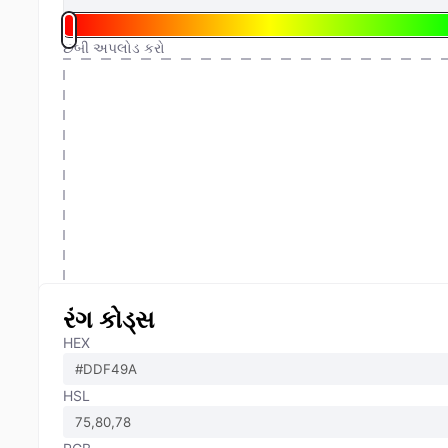
છબી અપલોડ કરો
રંગ કોડ્સ
HEX
HSL