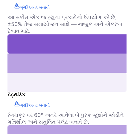
ગ્રેડિઅન્ટ બનાવો
આ સ્કીમ એક જ હ્યુના પ્રકારોનો ઉપયોગ કરે છે,
±50% તેજ સમાયોજન સાથે — નાજુક અને એકરૂપ
દેખાવ માટે.
ટેટ્રાડિક
ગ્રેડિઅન્ટ બનાવો
રંગચક્ર પર 60° અંતરે આવેલા બે પુરક જુથોને જોડીને
ગતિશીલ અને સંતુલિત પેલેટ બનાવે છે.