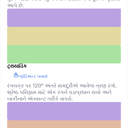
આપે છે.
ટ્રાયાડિક
ગ્રેડિઅન્ટ બનાવો
રંગચક્ર પર 120° અંતરે સમદૂરીએ આવેલા ત્રણ રંગો.
શ્રેષ્ઠ પરિણામ માટે એક રંગને વડાપ્રધાન રાખો અને
બાકીનાને ઍક્સન્ટ તરીકે વાપરો.