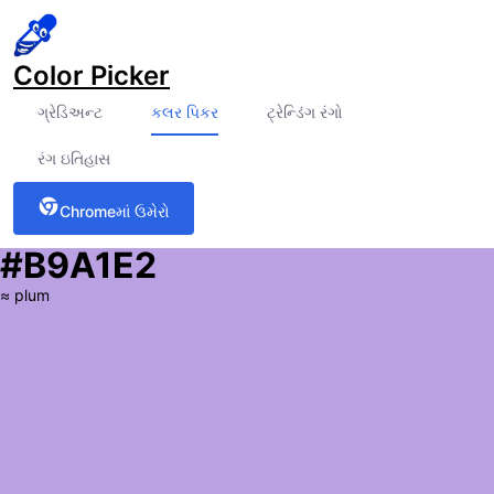
Color Picker
ગ્રેડિઅન્ટ
કલર પિકર
ટ્રેન્ડિંગ રંગો
રંગ ઇતિહાસ
Chromeમાં ઉમેરો
#B9A1E2
≈
plum