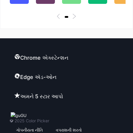
Chrome એક્સ્ટેન્શન
Edge ઍડ-ઓન
અમને 5 સ્ટાર આપો
GU
© 2025
Color Picker
ગોપનીયતા નીતિ
વપરાશની શરતો