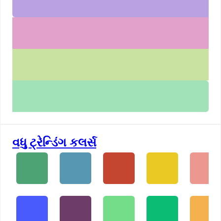
વધુ ટ્રેન્ડિંગ કલર્સ