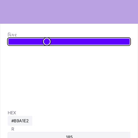
પિકર
HEX
R