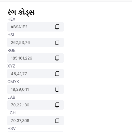
રંગ કોડ્સ
HEX
HSL
RGB
XYZ
CMYK
LAB
LCH
HSV