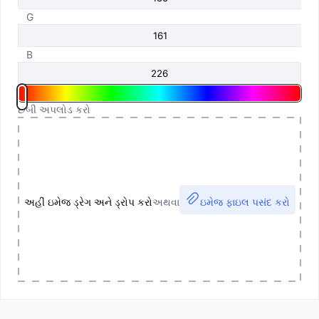
G
B
છબી અપલોડ કરો
અહીં ઇમેજ ડ્રેગ અને ડ્રોપ કરો
અથવા
ઇમેજ ફાઇલ પસંદ કરો