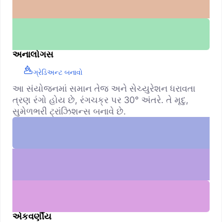
અનાલોગસ
ગ્રેડિઅન્ટ બનાવો
આ સંયોજનમાં સમાન તેજ અને સેચ્યુરેશન ધરાવતા
ત્રણ રંગો હોય છે, રંગચક્ર પર 30° અંતરે. તે મૃદુ,
સુમેળભરી ટ્રાંઝિશન્સ બનાવે છે.
એકવર્ણીય