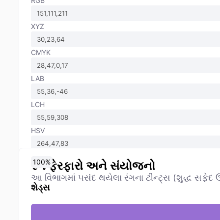
RGB
XYZ
CMYK
LAB
LCH
HSV
0
10
20
30
40
50
60
70
80
90
100
%
%
%
%
%
%
%
%
%
%
%
રંગ ફેરફારો અને સંયોજનો
આ વિભાગમાં પસંદ થયેલા રંગના ટીન્ટ્સ (શુદ્ધ સફેદ ઉમ
શેડ્સ