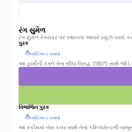
રંગ સુમેળ
રંગ સુમેળ રંગચક્ર પર સ્થાનના આધારે હ્યુઝ પસંદ ક
પુરક
ગ્રેડિઅન્ટ બનાવો
આ હાર્મોની રંગને તેના સીધા વિરુદ્ધ (180°) સાથે જોડે
વિભાજિત પુરક
ગ્રેડિઅન્ટ બનાવો
આ સ્કીમમાં બૅસ કલર સાથે તેના કમ્પ્લિમેન્ટની બાજુના