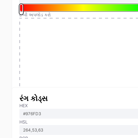
છબી અપલોડ કરો
રંગ કોડ્સ
HEX
HSL