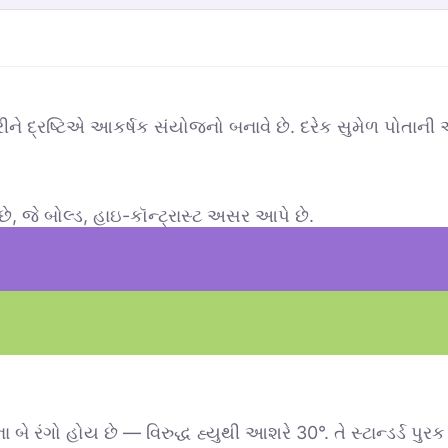
રીને દ્રષ્ટિએ આકર્ષક સંયોજનો બનાવે છે. દરેક સુમેળ પોતાન
 છે, જે બોલ્ડ, હાઇ-કૉન્ટ્રાસ્ટ અસર આપે છે.
 બે રંગો હોય છે — વિરુદ્ધ હ્યુથી આશરે 30°. તે સ્ટાન્ડર્ડ પુ