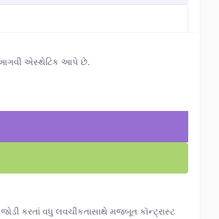
ી આગવી એસ્થેટિક આપે છે.
રક જોડી કરતાં વધુ લવચીકતાસાથે મજબૂત કૉન્ટ્રાસ્ટ