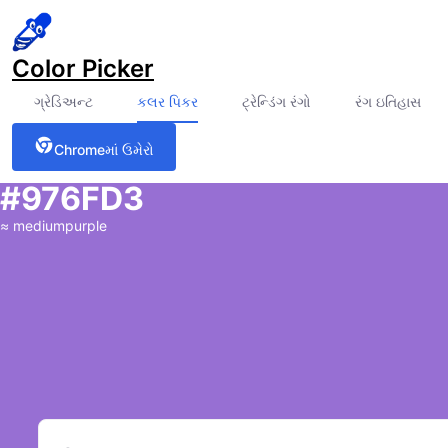
Color Picker
ગ્રેડિઅન્ટ
કલર પિકર
ટ્રેન્ડિંગ રંગો
રંગ ઇતિહાસ
Chromeમાં ઉમેરો
#976FD3
≈
mediumpurple