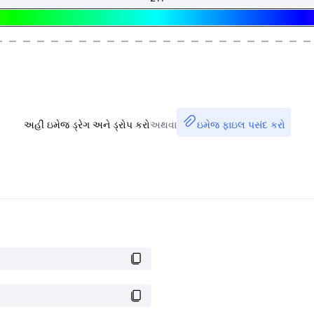
અહીં ઇમેજ ડ્રેગ અને ડ્રોપ કરો
અથવા
ઇમેજ ફાઇલ પસંદ કરો