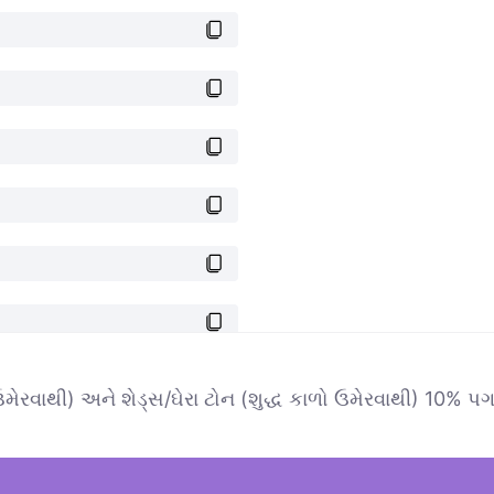
ેરવાથી) અને શેડ્સ/ઘેરા ટોન (શુદ્ધ કાળો ઉમેરવાથી) 10% પગલાંમા