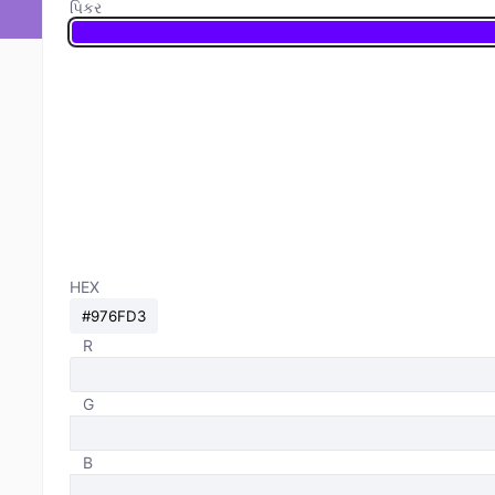
પિકર
HEX
R
G
B