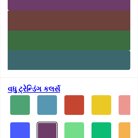
વધુ ટ્રેન્ડિંગ કલર્સ