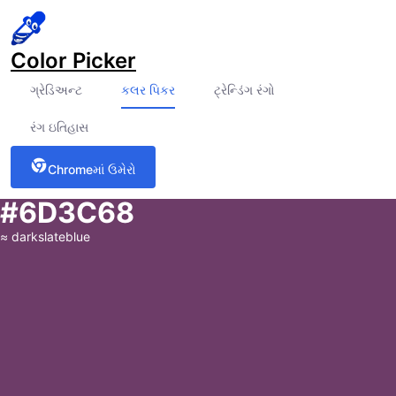
Color Picker
ગ્રેડિઅન્ટ
કલર પિકર
ટ્રેન્ડિંગ રંગો
રંગ ઇતિહાસ
Chromeમાં ઉમેરો
#6D3C68
≈
darkslateblue