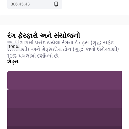
રંગ ફેરફારો અને સંયોજનો
આ વિભાગમાં પસંદ થયેલા રંગના ટીન્ટ્સ (શુદ્ધ સફેદ
0
10
20
30
40
50
60
70
80
90
100
%
%
%
%
%
%
%
%
%
%
%
ઉમેરવાથી) અને શેડ્સ/ઘેરા ટોન (શુદ્ધ કાળો ઉમેરવાથી)
10% પગલાંમાં દર્શાવ્યાં છે.
શેડ્સ