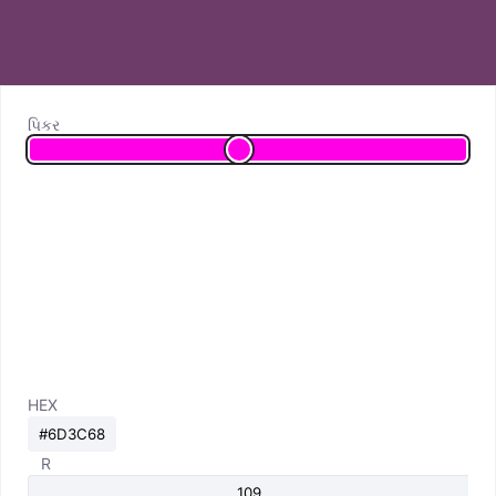
પિકર
HEX
R