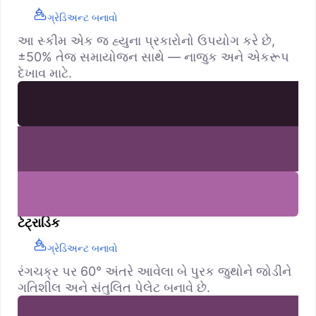
ગ્રેડિઅન્ટ બનાવો
આ સ્કીમ એક જ હ્યુના પ્રકારોનો ઉપયોગ કરે છે,
±50% તેજ સમાયોજન સાથે — નાજુક અને એકરૂપ
દેખાવ માટે.
ટેટ્રાડિક
ગ્રેડિઅન્ટ બનાવો
રંગચક્ર પર 60° અંતરે આવેલા બે પુરક જુથોને જોડીને
ગતિશીલ અને સંતુલિત પેલેટ બનાવે છે.