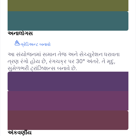
અનાલોગસ
ગ્રેડિઅન્ટ બનાવો
આ સંયોજનમાં સમાન તેજ અને સેચ્યુરેશન ધરાવતા
ત્રણ રંગો હોય છે, રંગચક્ર પર 30° અંતરે. તે મૃદુ,
સુમેળભરી ટ્રાંઝિશન્સ બનાવે છે.
એકવર્ણીય