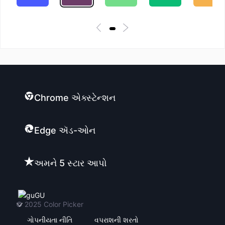
Chrome એક્સ્ટેન્શન
Edge ઍડ-ઓન
અમને 5 સ્ટાર આપો
GU
© 2025
Color Picker
ગોપનીયતા નીતિ
વપરાશની શરતો