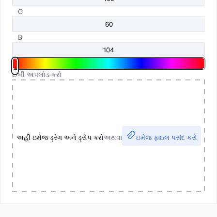
G
B
છબી અપલોડ કરો
અહીં ઇમેજ ડ્રેગ અને ડ્રોપ કરો
અથવા
ઇમેજ ફાઇલ પસંદ કરો