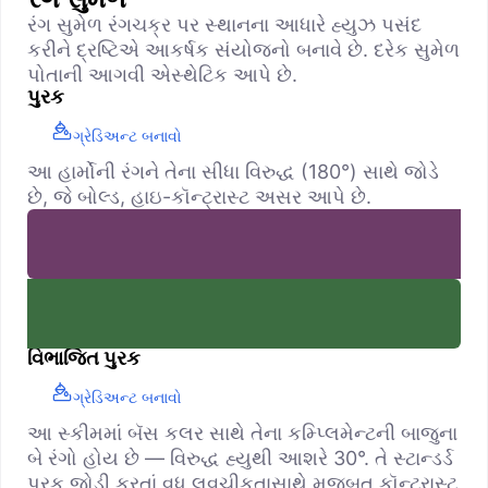
રંગ સુમેળ રંગચક્ર પર સ્થાનના આધારે હ્યુઝ પસંદ
કરીને દ્રષ્ટિએ આકર્ષક સંયોજનો બનાવે છે. દરેક સુમેળ
પોતાની આગવી એસ્થેટિક આપે છે.
પુરક
ગ્રેડિઅન્ટ બનાવો
આ હાર્મોની રંગને તેના સીધા વિરુદ્ધ (180°) સાથે જોડે
છે, જે બોલ્ડ, હાઇ-કૉન્ટ્રાસ્ટ અસર આપે છે.
વિભાજિત પુરક
ગ્રેડિઅન્ટ બનાવો
આ સ્કીમમાં બૅસ કલર સાથે તેના કમ્પ્લિમેન્ટની બાજુના
બે રંગો હોય છે — વિરુદ્ધ હ્યુથી આશરે 30°. તે સ્ટાન્ડર્ડ
પુરક જોડી કરતાં વધુ લવચીકતાસાથે મજબૂત કૉન્ટ્રાસ્ટ