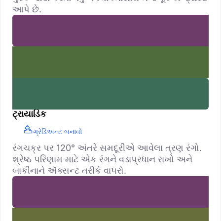
આપે છે.
ટ્રાયાડિક
ગ્રેડિઅન્ટ બનાવો
રંગચક્ર પર 120° અંતરે સમદૂરીએ આવેલા ત્રણ રંગો.
શ્રેષ્ઠ પરિણામ માટે એક રંગને વડાપ્રધાન રાખો અને
બાકીનાને ઍક્સન્ટ તરીકે વાપરો.