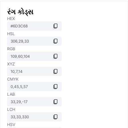
રંગ કોડ્સ
HEX
HSL
RGB
XYZ
CMYK
LAB
LCH
HSV