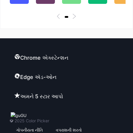
Chrome એક્સ્ટેન્શન
Edge ઍડ-ઓન
અમને 5 સ્ટાર આપો
GU
© 2025
Color Picker
ગોપનીયતા નીતિ
વપરાશની શરતો