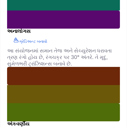
અનાલોગસ
ગ્રેડિઅન્ટ બનાવો
આ સંયોજનમાં સમાન તેજ અને સેચ્યુરેશન ધરાવતા
ત્રણ રંગો હોય છે, રંગચક્ર પર 30° અંતરે. તે મૃદુ,
સુમેળભરી ટ્રાંઝિશન્સ બનાવે છે.
એકવર્ણીય