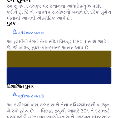
રંગ સુમેળ રંગચક્ર પર સ્થાનના આધારે હ્યુઝ પસંદ
કરીને દ્રષ્ટિએ આકર્ષક સંયોજનો બનાવે છે. દરેક સુમેળ
પોતાની આગવી એસ્થેટિક આપે છે.
પુરક
ગ્રેડિઅન્ટ બનાવો
આ હાર્મોની રંગને તેના સીધા વિરુદ્ધ (180°) સાથે જોડે
છે, જે બોલ્ડ, હાઇ-કૉન્ટ્રાસ્ટ અસર આપે છે.
વિભાજિત પુરક
ગ્રેડિઅન્ટ બનાવો
આ સ્કીમમાં બૅસ કલર સાથે તેના કમ્પ્લિમેન્ટની બાજુના
બે રંગો હોય છે — વિરુદ્ધ હ્યુથી આશરે 30°. તે સ્ટાન્ડર્ડ
પુરક જોડી કરતાં વધુ લવચીકતાસાથે મજબૂત કૉન્ટ્રાસ્ટ