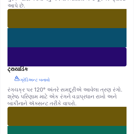
આપે છે.
ટ્રાયાડિક
ગ્રેડિઅન્ટ બનાવો
રંગચક્ર પર 120° અંતરે સમદૂરીએ આવેલા ત્રણ રંગો.
શ્રેષ્ઠ પરિણામ માટે એક રંગને વડાપ્રધાન રાખો અને
બાકીનાને ઍક્સન્ટ તરીકે વાપરો.