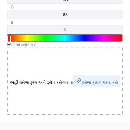
G
B
છબી અપલોડ કરો
અહીં ઇમેજ ડ્રેગ અને ડ્રોપ કરો
અથવા
ઇમેજ ફાઇલ પસંદ કરો