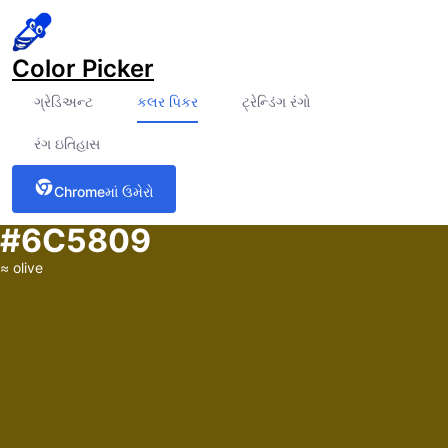
Color Picker
ગ્રેડિઅન્ટ
કલર પિકર
ટ્રેન્ડિંગ રંગો
રંગ ઇતિહાસ
Chromeમાં ઉમેરો
#6C5809
≈
olive