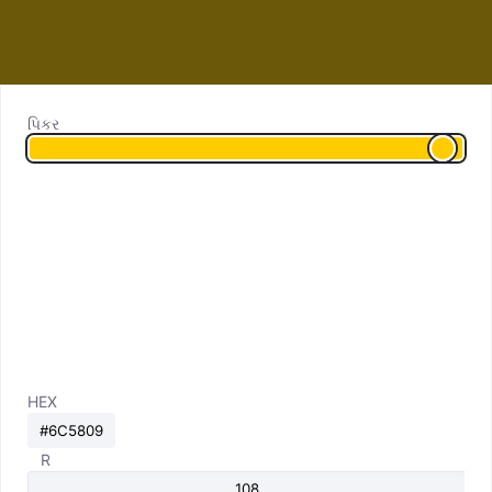
પિકર
HEX
R