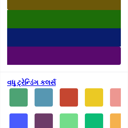
વધુ ટ્રેન્ડિંગ કલર્સ