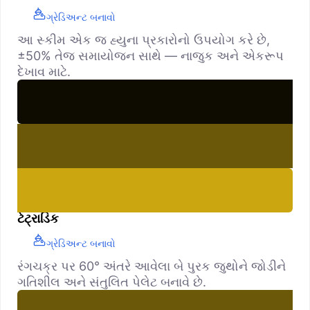
ગ્રેડિઅન્ટ બનાવો
આ સ્કીમ એક જ હ્યુના પ્રકારોનો ઉપયોગ કરે છે,
±50% તેજ સમાયોજન સાથે — નાજુક અને એકરૂપ
દેખાવ માટે.
ટેટ્રાડિક
ગ્રેડિઅન્ટ બનાવો
રંગચક્ર પર 60° અંતરે આવેલા બે પુરક જુથોને જોડીને
ગતિશીલ અને સંતુલિત પેલેટ બનાવે છે.