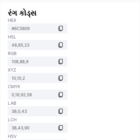
રંગ કોડ્સ
HEX
HSL
RGB
XYZ
CMYK
LAB
LCH
HSV