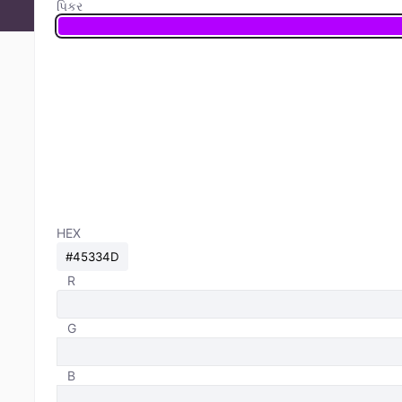
પિકર
HEX
R
G
B