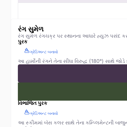
રંગ સુમેળ
રંગ સુમેળ રંગચક્ર પર સ્થાનના આધારે હ્યુઝ પસંદ ક
પુરક
ગ્રેડિઅન્ટ બનાવો
આ હાર્મોની રંગને તેના સીધા વિરુદ્ધ (180°) સાથે જોડે
વિભાજિત પુરક
ગ્રેડિઅન્ટ બનાવો
આ સ્કીમમાં બૅસ કલર સાથે તેના કમ્પ્લિમેન્ટની બાજુના