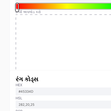
છબી અપલોડ કરો
રંગ કોડ્સ
HEX
HSL