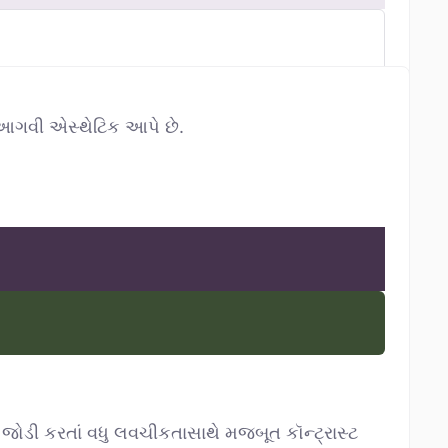
ી આગવી એસ્થેટિક આપે છે.
રક જોડી કરતાં વધુ લવચીકતાસાથે મજબૂત કૉન્ટ્રાસ્ટ