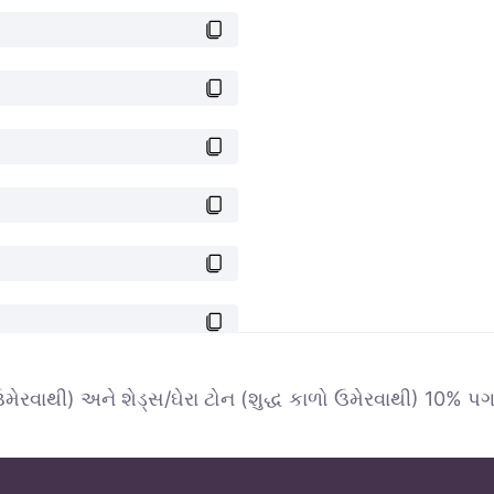
ેરવાથી) અને શેડ્સ/ઘેરા ટોન (શુદ્ધ કાળો ઉમેરવાથી) 10% પગલાંમા