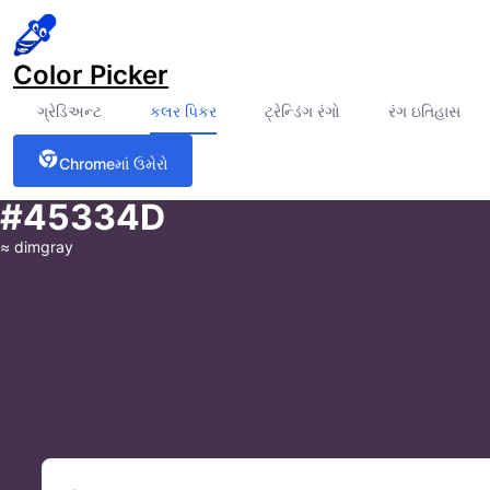
Color Picker
ગ્રેડિઅન્ટ
કલર પિકર
ટ્રેન્ડિંગ રંગો
રંગ ઇતિહાસ
Chromeમાં ઉમેરો
#45334D
≈
dimgray