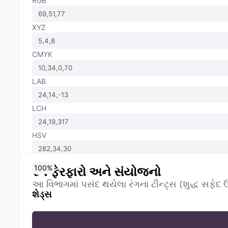
RGB
XYZ
CMYK
LAB
LCH
HSV
0
10
20
30
40
50
60
70
80
90
100
%
%
%
%
%
%
%
%
%
%
%
રંગ ફેરફારો અને સંયોજનો
આ વિભાગમાં પસંદ થયેલા રંગના ટીન્ટ્સ (શુદ્ધ સફેદ ઉમ
શેડ્સ