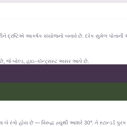
રીને દ્રષ્ટિએ આકર્ષક સંયોજનો બનાવે છે. દરેક સુમેળ પોતાન
 છે, જે બોલ્ડ, હાઇ-કૉન્ટ્રાસ્ટ અસર આપે છે.
 બે રંગો હોય છે — વિરુદ્ધ હ્યુથી આશરે 30°. તે સ્ટાન્ડર્ડ પુ