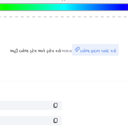
અહીં ઇમેજ ડ્રેગ અને ડ્રોપ કરો
અથવા
ઇમેજ ફાઇલ પસંદ કરો