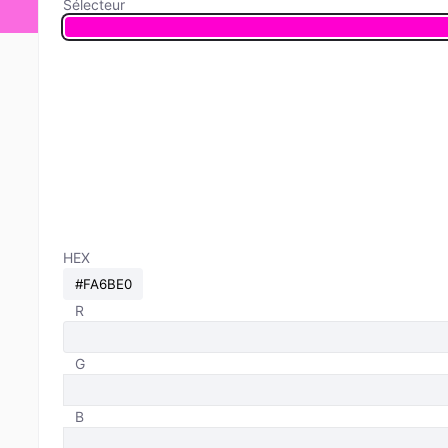
Sélecteur
HEX
R
G
B