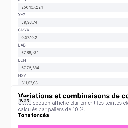
XYZ
CMYK
LAB
LCH
HSV
Variations et combinaisons de c
0
10
20
30
40
50
60
70
80
90
100
%
%
%
%
%
%
%
%
%
%
%
Cette section affiche clairement les teintes cl
calculés par paliers de 10 %.
Tons foncés