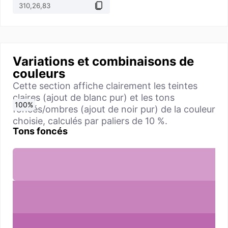
Variations et combinaisons de
couleurs
Cette section affiche clairement les teintes
claires (ajout de blanc pur) et les tons
0
10
20
30
40
50
60
70
80
90
100
%
%
%
%
%
%
%
%
%
%
%
foncés/ombres (ajout de noir pur) de la couleur
choisie, calculés par paliers de 10 %.
Tons foncés