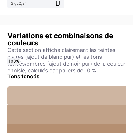
Variations et combinaisons de
couleurs
Cette section affiche clairement les teintes
claires (ajout de blanc pur) et les tons
0
10
20
30
40
50
60
70
80
90
100
%
%
%
%
%
%
%
%
%
%
%
foncés/ombres (ajout de noir pur) de la couleur
choisie, calculés par paliers de 10 %.
Tons foncés