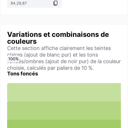
Variations et combinaisons de
couleurs
Cette section affiche clairement les teintes
claires (ajout de blanc pur) et les tons
0
10
20
30
40
50
60
70
80
90
100
%
%
%
%
%
%
%
%
%
%
%
foncés/ombres (ajout de noir pur) de la couleur
choisie, calculés par paliers de 10 %.
Tons foncés