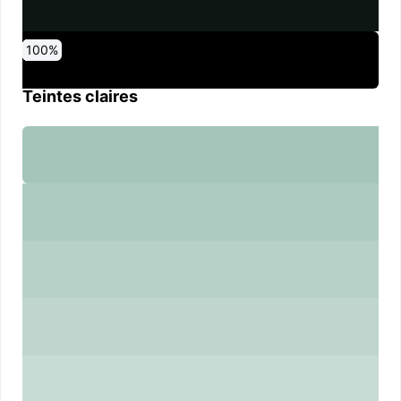
0
10
20
30
40
50
60
70
80
90
100
%
%
%
%
%
%
%
%
%
%
%
Teintes claires