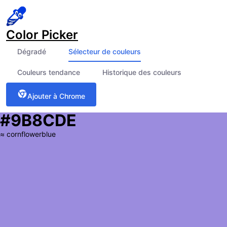
Color Picker
Dégradé
Sélecteur de couleurs
Couleurs tendance
Historique des couleurs
Ajouter à Chrome
#9B8CDE
≈
cornflowerblue