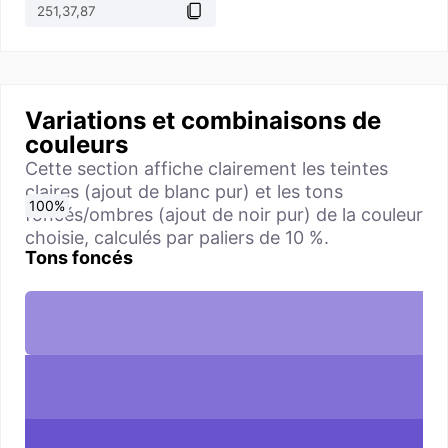
Variations et combinaisons de
couleurs
Cette section affiche clairement les teintes
claires (ajout de blanc pur) et les tons
0
10
20
30
40
50
60
70
80
90
100
%
%
%
%
%
%
%
%
%
%
%
foncés/ombres (ajout de noir pur) de la couleur
choisie, calculés par paliers de 10 %.
Tons foncés