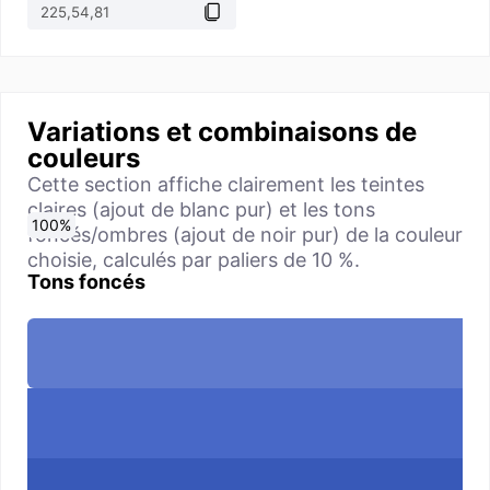
Variations et combinaisons de
couleurs
Cette section affiche clairement les teintes
claires (ajout de blanc pur) et les tons
0
10
20
30
40
50
60
70
80
90
100
%
%
%
%
%
%
%
%
%
%
%
foncés/ombres (ajout de noir pur) de la couleur
choisie, calculés par paliers de 10 %.
Tons foncés