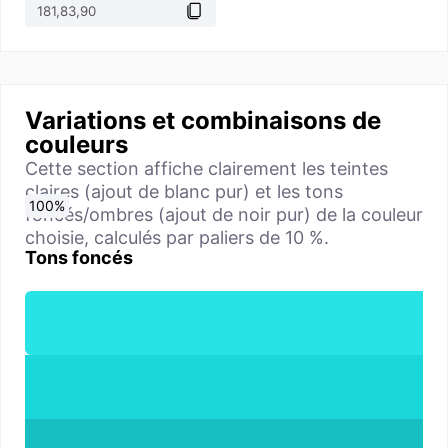
Variations et combinaisons de
couleurs
Cette section affiche clairement les teintes
claires (ajout de blanc pur) et les tons
0
10
20
30
40
50
60
70
80
90
100
%
%
%
%
%
%
%
%
%
%
%
foncés/ombres (ajout de noir pur) de la couleur
choisie, calculés par paliers de 10 %.
Tons foncés