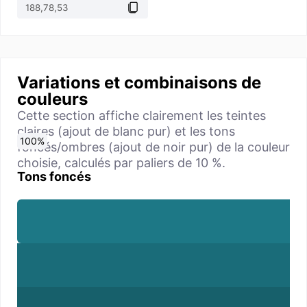
Variations et combinaisons de
couleurs
Cette section affiche clairement les teintes
claires (ajout de blanc pur) et les tons
0
10
20
30
40
50
60
70
80
90
100
%
%
%
%
%
%
%
%
%
%
%
foncés/ombres (ajout de noir pur) de la couleur
choisie, calculés par paliers de 10 %.
Tons foncés